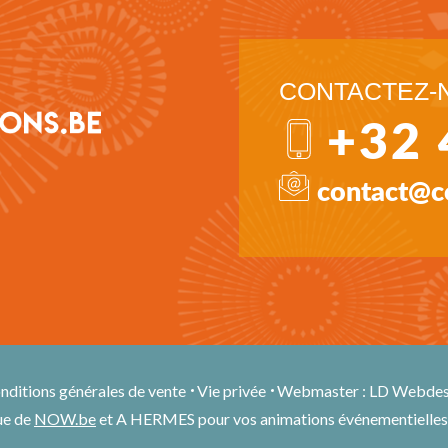
CONTACTEZ-N
+32 
contact@c
nditions générales de vente
Vie privée
Webmaster : LD Webdes
ue de
NOW.be
et A HERMES pour vos animations événementielles et