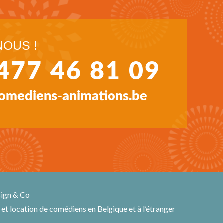
OUS !
477 46 81 09
omediens-animations.be
ign & Co
 location de comédiens en Belgique et à l’étranger