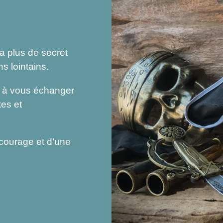
ra plus de secret
s lointains.
et à vous échanger
es et
courage et d’une