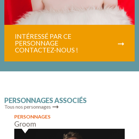
INTÉRESSÉ PAR CE
PERSONNAGE
CONTACTEZ-NOUS !
PERSONNAGES ASSOCIÉS
Tous nos personnages
PERSONNAGES
PERS
Groom
Walk